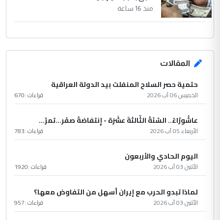
منذ 16 ساعة
المقالات
حتمية حصر السلاح المنفلت بيد الدولة العراقية
الخميس 06 آب 2026
قراءات :
670
عاشُورْاءُ.. السّنَةُ الثّالثةَ عشَرَة - إِنتفاضةُ صفَر…تمرّ...
الأربعاء 05 آب 2026
قراءات :
783
اليوم الحادي والأربعون
الأثنين 03 آب 2026
قراءات :
1920
لماذا تبدو الحرب مع إيران أسهل من التفاوض معها؟
الأثنين 03 آب 2026
قراءات :
957