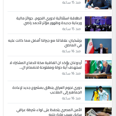
مضجعيك يابن الزنا (نص كامل)
منذ 15 ساعة
انطلاقة استثنائية لدوري النجوم.. جوائز مالية
5
سردار
ورعاية جديدة وظهور مؤثر لأحمد راضي
التعليق : واحد من عصابة علي ماما يسقط
منذ 15 ساعة
جنسية الرافد الثالث للعراق ومن اصول عريقة
ابا فرات ...
بزشكيان: علاقاتنا مع جيراننا أفضل مما كانت عليه
في الماضي
الجواهري يرد على صدام حسين سل
الموضوع :
مضجعيك يابن الزنا (نص كامل)
منذ 16 ساعة
أردوغان يؤكد ان اتفاقية مكة للدفاع المشترك لا
تستهدف أية دولة ومفتوحة لانضمام ال...
منذ 16 ساعة
دوري نجوم العراق ينطلق بمشروع جديد لإعادة
الجماهير إلى الملاعب
منذ 16 ساعة
الأمن المصري يتحفظ على لواء شرطة عراقي
سابق بسبب مليار جنيه