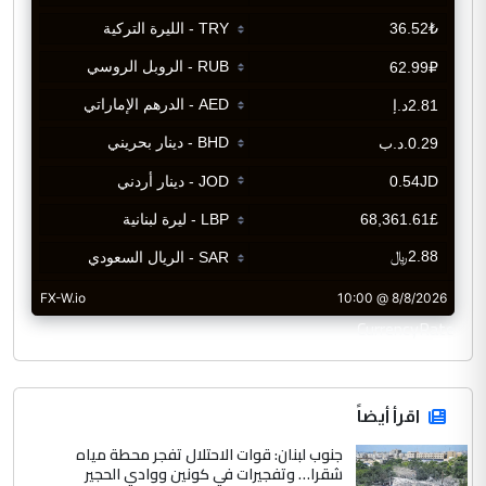
CurrencyRate
اقرأ أيضاً
جنوب لبنان: قوات الاحتلال تفجر محطة مياه
شقرا… وتفجيرات في كونين ووادي الحجير