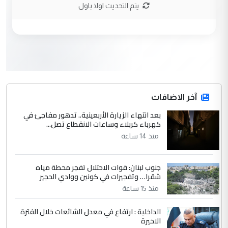
نتشرف بلقاء السيد احمد الصافي في العتبات
يتم التحديث اولا باول
الحسنية لزرع ...
مكتب السيد احمد الصافي : لا يوجود
الموضوع :
لدينا اي حساب على الفيس بوك وتويتر
3
hadi
التعليق : قرار مستعجل جدا ولامصلحة فيه
آخر الاضافات
للوزاره ولا للمواطن القرار الصائب يكون بعد
الاستماع للمدير ومغرفة ...
بعد انتهاء الزيارة الأربعينية.. تدهور مفاجئ في
كهرباء كربلاء وساعات الانقطاع تصل...
وزير الصحة يعفي مدير مستشفى الكرخ
الموضوع :
العام في بغداد
منذ 14 ساعة
جنوب لبنان: قوات الاحتلال تفجر محطة مياه
4
سردار
شقرا… وتفجيرات في كونين ووادي الحجير
التعليق : واحد من عصابة علي ماما يسقط
منذ 15 ساعة
جنسية الرافد الثالث للعراق ومن اصول عريقة
ابا فرات ...
الداخلية : ارتفاع في معدل الشائعات خلال الفترة
الاخيرة
الجواهري يرد على صدام حسين سل
الموضوع :