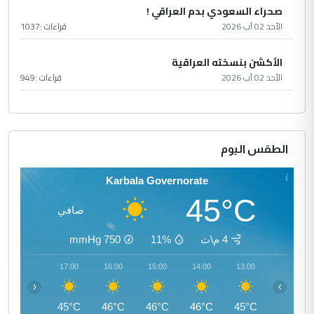
صحراء السعودي بدم العراقي !
الأحد 02 آب 2026
قراءات :
1037
الأكشن بنسخته العراقية
الأحد 02 آب 2026
قراءات :
949
الطقس اليوم
Karbala Governorate
45°C
صافي
4 م\ث
11%
750
mmHg
18:00
17:00
16:00
15:00
14:00
13:00
‹
›
44°C
45°C
46°C
46°C
46°C
45°C