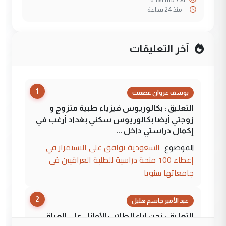
--
منذ 24 ساعة
آخر التعليقات
1
يوسف غزوان عصمت
التعليق : بكالوريوس فيزياء طبية متزوج و
زوجتي أيضا بكالوريوس سكني بغداد أرغب في
إكمال دراستي داخل ...
السعودية توافق على الاستمرار في
الموضوع :
إعطاء 100 منحة دراسية للطلبة العراقيين في
جامعاتها سنويا
2
عبد الأمير جاسم هليل
التعليق : نحن اباء الطلاب الأوائل على العراق