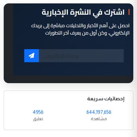
إحصائيات سريعة
4956
644,197,656
مشاهدة
تعليق