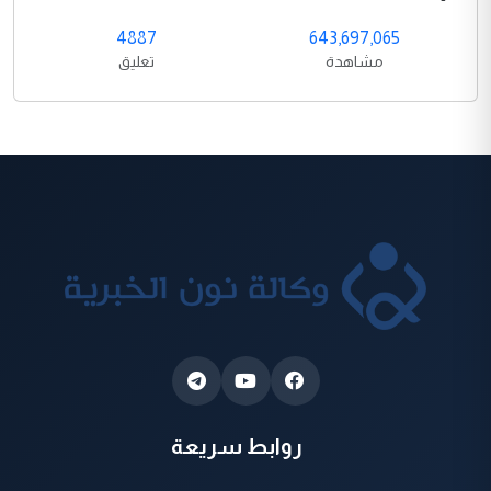
4887
643,697,065
مشاهدة
تعليق
روابط سريعة