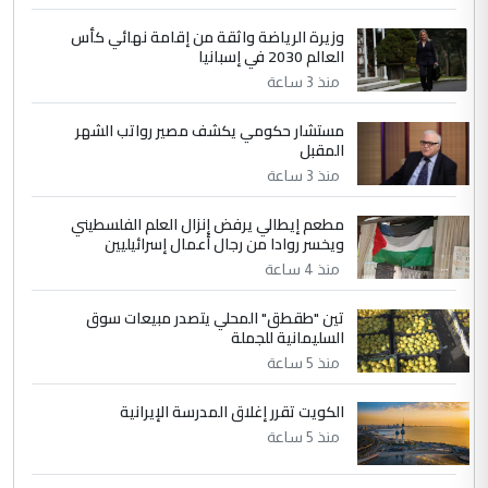
4
سردار
وزيرة الرياضة واثقة من إقامة نهائي كأس
العالم 2030 في إسبانيا
التعليق : واحد من عصابة علي ماما يسقط
منذ 3 ساعة
جنسية الرافد الثالث للعراق ومن اصول عريقة
ابا فرات ...
مستشار حكومي يكشف مصير رواتب الشهر
الجواهري يرد على صدام حسين سل
الموضوع :
المقبل
مضجعيك يابن الزنا (نص كامل)
منذ 3 ساعة
مطعم إيطالي يرفض إنزال العلم الفلسطيني
5
حيدر عاشور
ويخسر روادا من رجال أعمال إسرائيليين
التعليق : تحياتي لك استاذ حامدتركان. كلام
منذ 4 ساعة
دقيق ومسؤول؛ فالاستثمار الحقيقي للإنسان
تين "طقطق" المحلي يتصدر مبيعات سوق
وثروات البلد يعتمد على الكفاءة ...
السليمانية للجملة
بين الإهمال واغتصاب الأرض.. بلاد
الموضوع :
منذ 5 ساعة
الرافدين تعاني الجفاف والتصحر!!
الكويت تقرر إغلاق المدرسة الإيرانية
منذ 5 ساعة