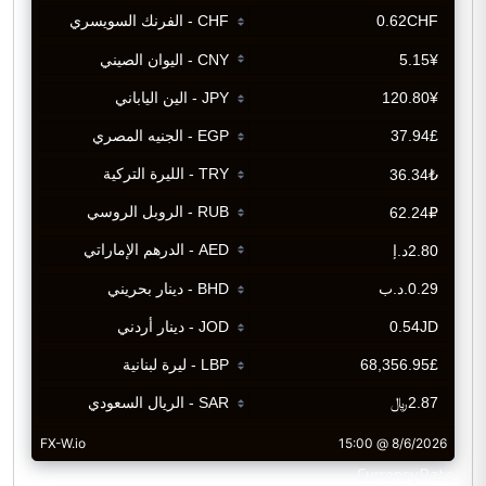
CurrencyRate