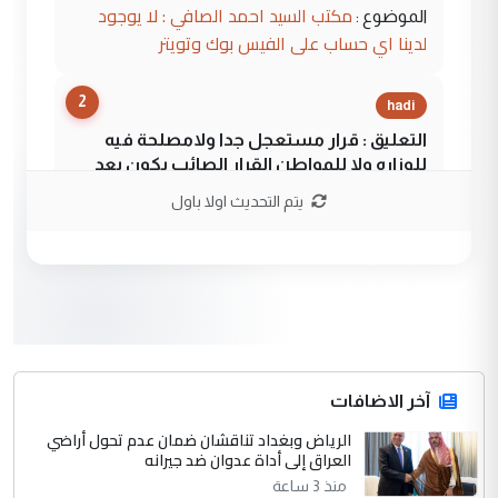
مكتب السيد احمد الصافي : لا يوجود
الموضوع :
لدينا اي حساب على الفيس بوك وتويتر
2
hadi
التعليق : قرار مستعجل جدا ولامصلحة فيه
للوزاره ولا للمواطن القرار الصائب يكون بعد
الاستماع للمدير ومغرفة ...
يتم التحديث اولا باول
وزير الصحة يعفي مدير مستشفى الكرخ
الموضوع :
العام في بغداد
3
سردار
التعليق : واحد من عصابة علي ماما يسقط
جنسية الرافد الثالث للعراق ومن اصول عريقة
ابا فرات ...
آخر الاضافات
الجواهري يرد على صدام حسين سل
الرياض وبغداد تناقشان ضمان عدم تحول أراضي
الموضوع :
العراق إلى أداة عدوان ضد جيرانه
مضجعيك يابن الزنا (نص كامل)
منذ 3 ساعة