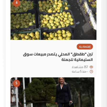
4
إقتصادية
تين "طقطق" المحلي يتصدر مبيعات سوق
السليمانية للجملة
357 مشاهدة
--
منذ 5 ساعة
5