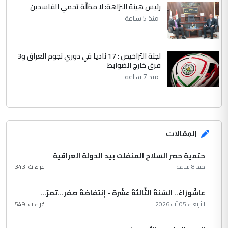
رئيس هيئة النزاهة: لا مظلَّة تحمي الفاسدين
منذ 5 ساعة
لجنة التراخيص : 17 ناديا في دوري نجوم العراق و3
فرق خارج الضوابط
منذ 7 ساعة
المقالات
حتمية حصر السلاح المنفلت بيد الدولة العراقية
منذ 8 ساعة
قراءات :
343
عاشُورْاءُ.. السّنَةُ الثّالثةَ عشَرَة - إِنتفاضةُ صفَر…تمرّ...
الأربعاء 05 آب 2026
قراءات :
549