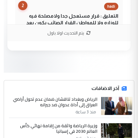
2
hadi
التعليق : قرار مستعجل جدا ولامصلحة فيه
للوزاره ولا للمواطن القرار الصائب يكون بعد
الاستماع للمدير ومغرفة ...
يتم التحديث اولا باول
وزير الصحة يعفي مدير مستشفى الكرخ
الموضوع :
العام في بغداد
3
سردار
التعليق : واحد من عصابة علي ماما يسقط
جنسية الرافد الثالث للعراق ومن اصول عريقة
ابا فرات ...
آخر الاضافات
الجواهري يرد على صدام حسين سل
الرياض وبغداد تناقشان ضمان عدم تحول أراضي
الموضوع :
العراق إلى أداة عدوان ضد جيرانه
مضجعيك يابن الزنا (نص كامل)
منذ 3 ساعة
4
سردار
وزيرة الرياضة واثقة من إقامة نهائي كأس
العالم 2030 في إسبانيا
التعليق : واحد من عصابة علي ماما يسقط