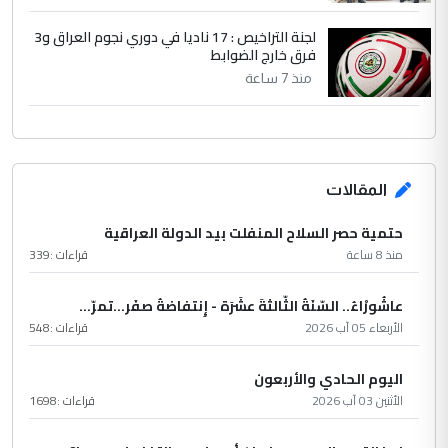
لجنة التراخيص : 17 ناديا في دوري نجوم العراق و3
فرق خارج الضوابط
منذ 7 ساعة
المقالات
حتمية حصر السلاح المنفلت بيد الدولة العراقية
منذ 8 ساعة
قراءات :
339
عاشُورْاءُ.. السّنَةُ الثّالثةَ عشَرَة - إِنتفاضةُ صفَر…تمرّ...
الأربعاء 05 آب 2026
قراءات :
548
اليوم الحادي والأربعون
الأثنين 03 آب 2026
قراءات :
1698