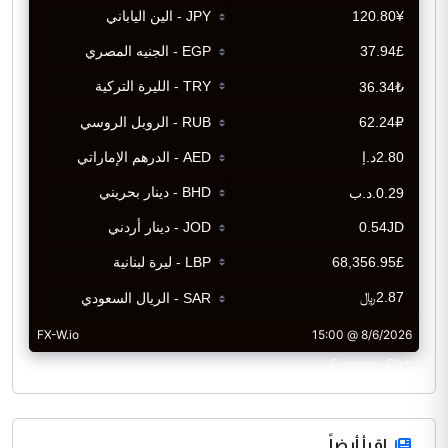
CurrencyRate
اقرأ أيضاً