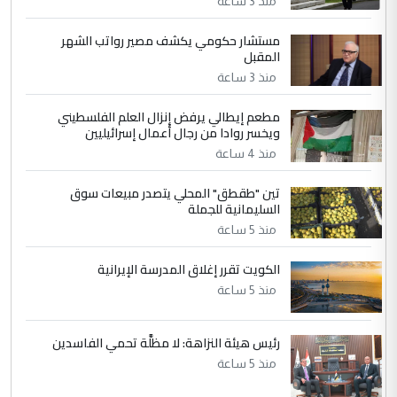
منذ 3 ساعة
جنسية الرافد الثالث للعراق ومن اصول عريقة
ابا فرات ...
مستشار حكومي يكشف مصير رواتب الشهر
الجواهري يرد على صدام حسين سل
الموضوع :
المقبل
مضجعيك يابن الزنا (نص كامل)
منذ 3 ساعة
مطعم إيطالي يرفض إنزال العلم الفلسطيني
5
حيدر عاشور
ويخسر روادا من رجال أعمال إسرائيليين
التعليق : تحياتي لك استاذ حامدتركان. كلام
منذ 4 ساعة
دقيق ومسؤول؛ فالاستثمار الحقيقي للإنسان
تين "طقطق" المحلي يتصدر مبيعات سوق
وثروات البلد يعتمد على الكفاءة ...
السليمانية للجملة
بين الإهمال واغتصاب الأرض.. بلاد
الموضوع :
منذ 5 ساعة
الرافدين تعاني الجفاف والتصحر!!
الكويت تقرر إغلاق المدرسة الإيرانية
منذ 5 ساعة
رئيس هيئة النزاهة: لا مظلَّة تحمي الفاسدين
منذ 5 ساعة