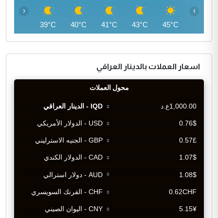
‹
›
37°C
39°C
40°C
41°C
43°C
45°C
اسعار العملات بالدينار العراقي