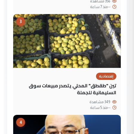
356 مشاهدة
--
منذ 7 ساعة
3
إقتصادية
تين "طقطق" المحلي يتصدر مبيعات سوق
السليمانية للجملة
349 مشاهدة
--
منذ 5 ساعة
4