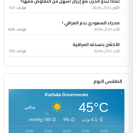
لماذا تبدو الحرب مع إيران أسهل من التفاوض معها؟
الأثنين 03 آب 2026
قراءات :
741
صحراء السعودي بدم العراقي !
الأحد 02 آب 2026
قراءات :
829
الأكشن بنسخته العراقية
الأحد 02 آب 2026
قراءات :
755
الطقس اليوم
Karbala Governorate
45°C
صافي
4.1 م\ث
9%
749
mmHg
23:00
22:00
21:00
20:00
19:00
18:00