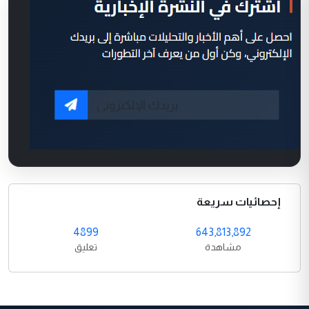
إحصائيات سريعة
4899
643,813,892
مشاهدة
تعليق