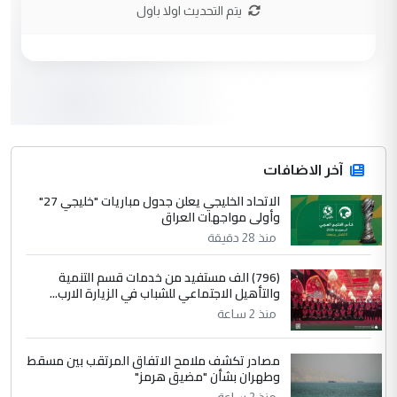
الاستماع للمدير ومغرفة ...
يتم التحديث اولا باول
وزير الصحة يعفي مدير مستشفى الكرخ
الموضوع :
العام في بغداد
3
سردار
التعليق : واحد من عصابة علي ماما يسقط
جنسية الرافد الثالث للعراق ومن اصول عريقة
ابا فرات ...
آخر الاضافات
الجواهري يرد على صدام حسين سل
الاتحاد الخليجي يعلن جدول مباريات "خليجي 27"
الموضوع :
وأولى مواجهات العراق
مضجعيك يابن الزنا (نص كامل)
منذ 28 دقيقة
4
سردار
(796) الف مستفيد من خدمات قسم التنمية
والتأهيل الاجتماعي للشباب في الزيارة الارب...
التعليق : واحد من عصابة علي ماما يسقط
منذ 2 ساعة
جنسية الرافد الثالث للعراق ومن اصول عريقة
ابا فرات ...
مصادر تكشف ملامح الاتفاق المرتقب بين مسقط
الجواهري يرد على صدام حسين سل
الموضوع :
وطهران بشأن "مضيق هرمز"
مضجعيك يابن الزنا (نص كامل)
منذ 2 ساعة