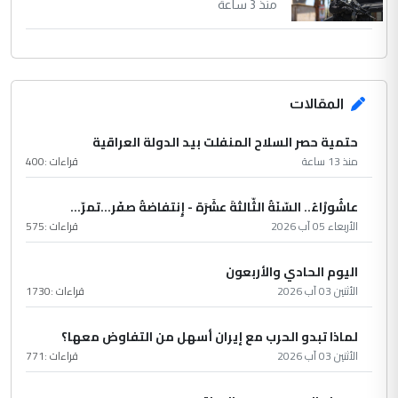
منذ 3 ساعة
المقالات
حتمية حصر السلاح المنفلت بيد الدولة العراقية
منذ 13 ساعة
قراءات :
400
عاشُورْاءُ.. السّنَةُ الثّالثةَ عشَرَة - إِنتفاضةُ صفَر…تمرّ...
الأربعاء 05 آب 2026
قراءات :
575
اليوم الحادي والأربعون
الأثنين 03 آب 2026
قراءات :
1730
لماذا تبدو الحرب مع إيران أسهل من التفاوض معها؟
الأثنين 03 آب 2026
قراءات :
771