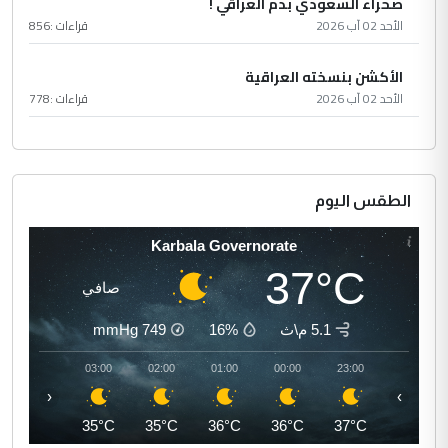
صحراء السعودي بدم العراقي !
الأحد 02 آب 2026
قراءات :
856
الأكشن بنسخته العراقية
الأحد 02 آب 2026
قراءات :
778
الطقس اليوم
Karbala Governorate
37°C
صافي
5.1 م\ث
16%
749
mmHg
04:00
03:00
02:00
01:00
00:00
23:00
‹
›
35°C
35°C
35°C
36°C
36°C
37°C