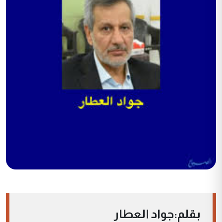
بقلم:جواد العطار