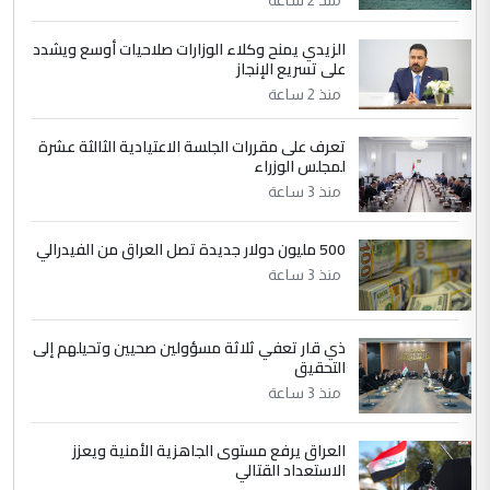
الزيدي يمنح وكلاء الوزارات صلاحيات أوسع ويشدد
5
حيدر عاشور
على تسريع الإنجاز
التعليق : تحياتي لك استاذ حامدتركان. كلام
منذ 2 ساعة
دقيق ومسؤول؛ فالاستثمار الحقيقي للإنسان
وثروات البلد يعتمد على الكفاءة ...
تعرف على مقررات الجلسة الاعتيادية الثالثة عشرة
بين الإهمال واغتصاب الأرض.. بلاد
لمجلس الوزراء
الموضوع :
الرافدين تعاني الجفاف والتصحر!!
منذ 3 ساعة
500 مليون دولار جديدة تصل العراق من الفيدرالي
منذ 3 ساعة
ذي قار تعفي ثلاثة مسؤولين صحيين وتحيلهم إلى
التحقيق
منذ 3 ساعة
العراق يرفع مستوى الجاهزية الأمنية ويعزز
الاستعداد القتالي