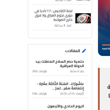
لجنة التراخيص : 17 ناديا في
دوري نجوم العراق و3 فرق
خارج الضوابط
منذ 4 ساعة
المقالات
حتمية حصر السلاح المنفلت بيد
الدولة العراقية
منذ 6 ساعة
قراءات :
263
عاشُورْاءُ.. السّنَةُ الثّالثةَ عشَرَة -
إِنتفاضةُ صفَر…تمرّ...
الأربعاء 05 آب 2026
قراءات :
534
اليوم الحادي والأربعون