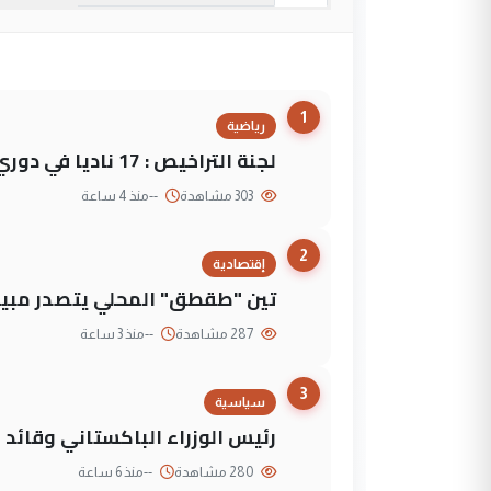
1
رياضية
لجنة التراخيص : 17 ناديا في دوري نجوم العراق و3 فرق خارج الضوابط
303 مشاهدة
--
منذ 4 ساعة
2
إقتصادية
تين "طقطق" المحلي يتصدر مبيع
287 مشاهدة
--
منذ 3 ساعة
3
سياسية
رئيس الوزراء الباكستاني وقائد
280 مشاهدة
--
منذ 6 ساعة