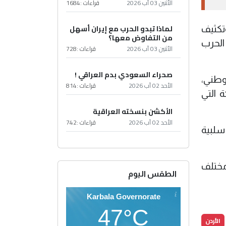
الأثنين 03 آب 2026
قراءات :
1684
لماذا تبدو الحرب مع إيران أسهل
وتكثيف
من التفاوض معها؟
 الحرب
الأثنين 03 آب 2026
قراءات :
728
صحراء السعودي بدم العراقي !
لوطني،
الأحد 02 آب 2026
قراءات :
814
 التي
الأكشن بنسخته العراقية
الأحد 02 آب 2026
قراءات :
742
سلبية
مختلف
الطقس اليوم
Karbala Governorate
47°C
الأردن