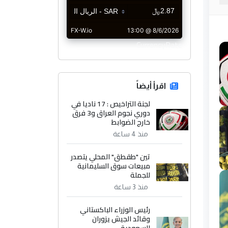
CurrencyRate
اقرأ أيضاً
لجنة التراخيص : 17 ناديا في
دوري نجوم العراق و3 فرق
خارج الضوابط
منذ 4 ساعة
تين "طقطق" المحلي يتصدر
مبيعات سوق السليمانية
للجملة
منذ 3 ساعة
رئيس الوزراء الباكستاني
وقائد الجيش يزوران