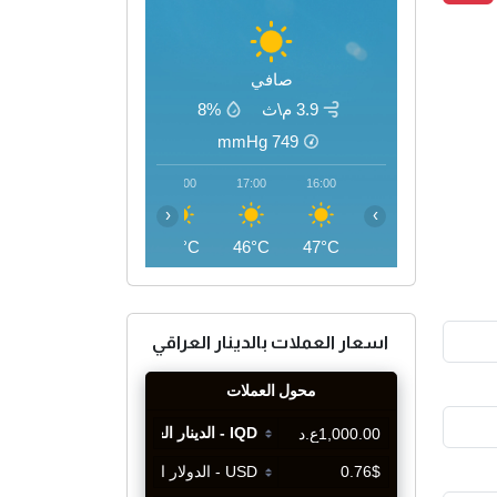
صافي
3.9 م\ث
8%
mmHg
749
20:00
19:00
18:00
17:00
16:00
‹
›
41°C
43°C
45°C
46°C
47°C
اسعار العملات بالدينار العراقي