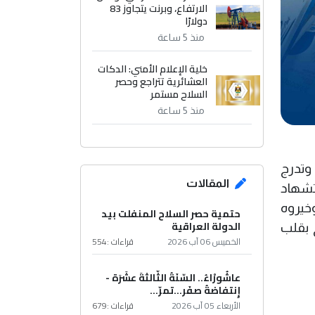
الارتفاع، وبرنت يتجاوز 83
دولارًا
منذ 5 ساعة
خلية الإعلام الأمني: الدكات
العشائرية تتراجع وحصر
السلاح مستمر
منذ 5 ساعة
وتدرج
المقالات
تشهاد
خيروه
حتمية حصر السلاح المنفلت بيد
الدولة العراقية
 بقلب
الخميس 06 آب 2026
قراءات :
554
عاشُورْاءُ.. السّنَةُ الثّالثةَ عشَرَة -
إِنتفاضةُ صفَر…تمرّ...
الأربعاء 05 آب 2026
قراءات :
679