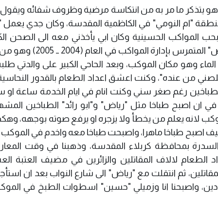
وهو يتذكر ما مر به من انتكاسة مرضية وظروف شفائه ويقول ل
من مواليد (1992) من اهالي منطقة "ام النومي" في الكاظمية المقدسة، وكان جدي يع
 بحب المواكب الحسينية وكان ابي يأخذني معه الى الصحن ال
للمشاركة في العزاء، وعملت مع استاذي "رياض" المتمرس بإدارة المو
الماء وهو مكان الموكب، وبعد الحاحي الكبير على والدتي طل
صني من عنده"، وكنت اعشق اعداد الطعام بالقدور النحاسية 
طباخين رغم صغر سني وكنت انام في ايام الخدمة ساعة او س
في ان اصبح طباخا مثل "رياض" و"ابو رائد" الطباخين المشه
وكب لانه يعلم من يخطأ ولا يزجره او يرفع صوته بوجهه، وهك
ف اصبح طباخا ماهرا، واصبحت طباخا معه واخدم في الموكب ب
 السدرة بمحافظة كربلاء المقدسة، وذهبنا في وقت المعا
د الطعام لالاف المقاتلين والزائرين في مضيف العتبة الع
اتلين، ثم انتقلت مع "رياض" الى شارع النواب بعد ان استأج
وادين، واصبحنا انا وزميلي "حسين" اسطوات الطبخ في الموك