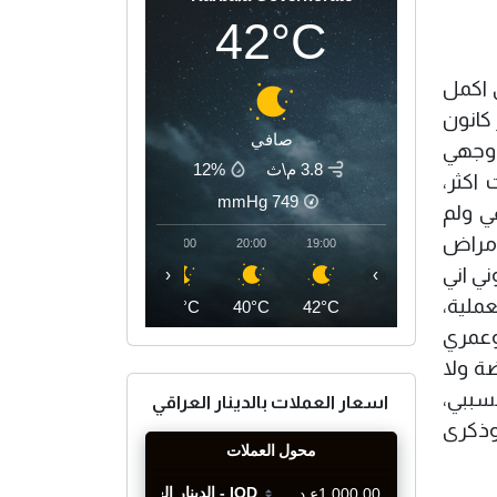
42°C
 اكمل
كانون
صافي
لى وجهي
3.8 م\ث
12%
اكثر،
mmHg
749
ي ولم
امراض
23:00
22:00
21:00
20:00
19:00
ني اني
‹
›
ء العملية،
37°C
37°C
38°C
40°C
42°C
وعمري
ضة ولا
سببي،
اسعار العملات بالدينار العراقي
وذكرى