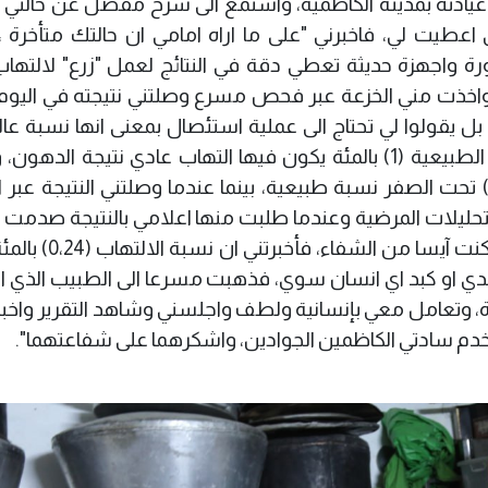
دته بمدينة الكاظمية، واستمع الى شرح مفصل عن حالتي 
اعطيت لي، فاخبرني "على ما اراه امامي ان حالتك متأخرة ،
واجهزة حديثة تعطي دقة في النتائج لعمل "زرع" لالتهاب 
اخذت مني الخزعة عبر فحص مسرع وصلتني نتيجته في اليوم ال
بل يقولوا لي تحتاج الى عملية استئصال بمعنى انها نسبة عال
وخطرة، ومن المعروف ان النسبة المطمئنة الطبيعية (1) بالمئة يكون فيها التهاب عادي نتيجة ال
لمواطنين تكون النسب عندهم (0،85 ــ 0،90) تحت الصفر نسبة طبيعية، بينما عندما وصلتني النتيجة 
ليلات المرضية وعندما طلبت منها اعلامي بالنتيجة صدمت 
وجهها فقلت لها اخبريني مهما يكون الامر وكنت آيسا 
 او كبد اي انسان سوي، فذهبت مسرعا الى الطبيب الذي ا
دة، وتعامل معي بإنسانية ولطف واجلسني وشاهد التقرير واخبر
دم سادتي الكاظمين الجوادين، واشكرهما على شفاعتهما".