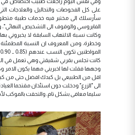
وفي نفس اليوم راجعت طبيب اختصاص في عيا
على كل الفحوصات والتحاليل والعلاجات التي 
سأرسلك الى مختبر فيه خدمات طبية متطورة 
الفايروسي والوقوف الى التشخيص النهائي"، و
وكانت نسبة الالتهاب السابقة لا يخبروني بها 
ا
كانت تجلس بقربي شقيقتي وهي تعمل في التح
اقل من الطبيعي بل كبدك افضل حتى من كبدي
الى "الزرع" ودخلت دون استئذان مقتحما العيا
سليما معافى بشكل تام، والتحقت بالموكب لأخ