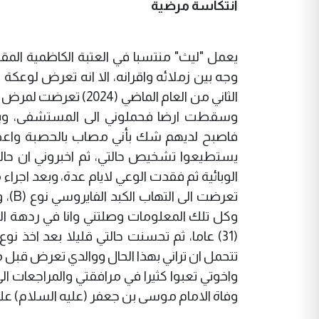
انتكاسة مرضية
يعمل "ليث" منتسبا في العتبة الكاظمية المق
وجه بين زملائه واقرانه، الا انه تعرض لوع
الثاني من العام الم
وسقطت ارضا فحملوني الى المستشفى، وبعد
فاصبح لديهم شك بأني مصاب بالحصبة واعطي
يستطيعوا تشخيص حالتي، ثم اخبروني ان حال
الوبائية ثم فقدت الوعي لايام عدة، وبعد اجرا
تعرض
وكل تلك المعلومات وصلتني وانا في ردهة ال
(31) عاما، ثم تحسنت حالتي قليلا بعد اخذ ن
تتحمل ان تراني بهذا الحال ووالدي تعرض قبل
واخوتي تعبوا كثيرا في مرافقتي والمراجعات 
وفاة الامام موسى بن جعفر (عليه السلام) على