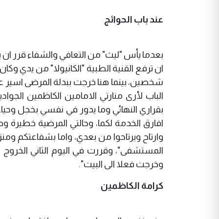
عند باب الحوائج
بعدما يأس "ليث" من التعافي والشفاء قرر ا
ان ترفع القنية الطبية "الكانيولا" من يدي وكان 
شخصين، بينما هنا خرجت ببدلة المرضى اسير ع
الباب لأرى منارتي الامامين الكاظمين الج
بقراري النهائي وما يدور في نفسي بخجل وحياء 
افارق الخدمة لكما، وحالتي المرضية خطيرة
وارتاح ويرتاحوا من بعدي، واما بشفاعتكم ومنزل
المستشفى"، وقررت في اليوم الثاني الخروج
وخرجت فعلا الى البيت".
كرامة الكاظمين