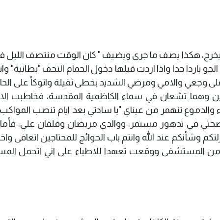
ن يخرج، هكذا يصف ما جرى ويضيف " كان الوقت منتصف الليل 
الجو باردا جدا واذا اردت قبلها دخول الحمام التحف "بطانية" وات
لى وجعي والامي ومرضي الشديد بخطى ثقيلة واتوكأ على الحائ
وادين وهما تشعان في سماء الكاظمية المقدسة، فخاطبت الا
والدموع تنهمر من عيناي "يا سادتي بعد ايام تنصب المواكب و
 وصحتي في تدهور مستمر، ووالدي مريضان وقلقان علي، فأما
تكم وشأنكم عند الله وانتم باب الحوائج للمحتاجين اتعافى وا
 من المستشفى ووقعت تعهدا للاطباء على اني اتحمل المس