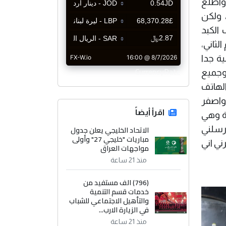
واطلع
 ولكن
الكبد
ثاني،
ية جدا
CurrencyRate
دهون، وجميع
عبر الهاتف
واصفر
اقرأ أيضاً
من الشفاء، فأخبرتني ان نسبة الالتهاب (0،24) بالمئة وهي
رسلني
الاتحاد الخليجي يعلن جدول
مباريات "خليجي 27" وأولى
ني اني
مواجهات العراق
منذ 21 ساعة
(796) الف مستفيد من
خدمات قسم التنمية
والتأهيل الاجتماعي للشباب
في الزيارة الارب...
منذ 21 ساعة