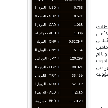
فطلبت
كأ على
ط الى
مامين
انا لم
 اموت
خرج من
ؤولية