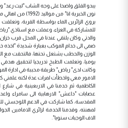
يبدو القلق واضحا على وجه الشاب "ليث رعد" 
نون الخبرية انا" 
يروي الزائرين الماء بواسطة القربة، وتعلقت
والدتي وكان يلتقي عندنا في المحل قرب خزان 
ضمي الى خدام الموكب بعبارة شديدة "اخذه خل
الوزن والحطب يشتعل تحتها، فالتحقت مع ال
يوميا، وتعلمت الطبخ تدريجيا لتحقيق هدفي 
وكانت لدى" رياض" طريقة محببة في ادارة الم
الامور معي واخطأت لمرات عدة لكنه علمني كي
الكاظمية ثم خدمنا في الاربعينية في شارع
عصابات "داعش" الارهابية الى سامراء واعدا
المقدسة، كما شاركت في الدعم اللوجستي للمق
لمهنته، وقدمنا الخدمة لزائري الامامين الج
الاف الوجبات سنويا".