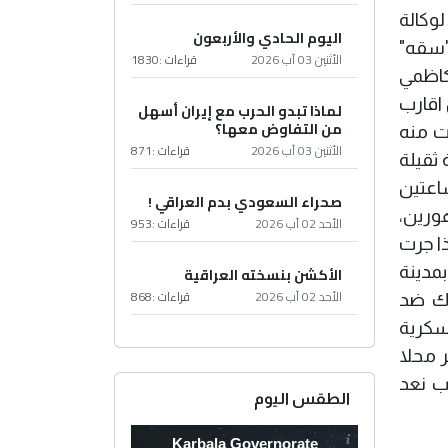
وكالة
اليوم الحادي والأربعون
مل "سقه"
الأثنين 03 آب 2026
قراءات :
1830
كاظمي
اكب في العام (2004 ــ 2005) وهو من اقارب
لماذا تبدو الحرب مع إيران أسهل
من التفاوض معها؟
بت منه
الأثنين 03 آب 2026
قراءات :
871
ثقيلة
اعتين
صحراء السعودي بدم العراقي !
ورين،
الأحد 02 آب 2026
قراءات :
953
ذا جرت
مدينة
الأكشن بنسخته العراقية
الأحد 02 آب 2026
قراءات :
868
رك ضد
سكرية
ر محلا
ب نعد
الطقس اليوم
Karbala Governorate