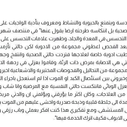
دسة ويتمتع بالحيوية والنشاط ومعروف بتأدية الواجبات على
كة صحية بل انتكاسه طرحته ارضا يقول عنها" في منتصف شهر 
اضي (2024) تعرضت لمرض التحسس في المعدة والجلد، وظهرت علامات التحسس ع
 الفحص اعطوني مجموعة من الادوية لكن حالتي تأزمت 
ت ادوية خاصة لعلاجها فتردت حالتي الصحية وانتفخ وجه
تي هي الاصابة بمرض ذات الرئة، وقاموا بعزلي في ردهة ال
ء مجموعة من التحاليل والفحوصات المختبرية والاشعاعية اخبرو
ت الى التهاب الكبد الفايروسي نوع (B)، وخيروني بين استئصال الكبد او الموت اذا لم استعجل باجرا
عزل الوبائي فانتكست حالتي النفسية مع المرضية وانا شاب 
وع من العلاجات، وكان اكثر ما يؤرقني ويؤلمني ان والدتي مري
 مدة الى جلطة قلبية وذبحة صدرية واخشى عليهم من الموت ب
الى المستشفى، ومع تفكيري هذا كنت افكر بعملي وباب رزقي 
 الابواب فكيف اترك الخدمة فيها".