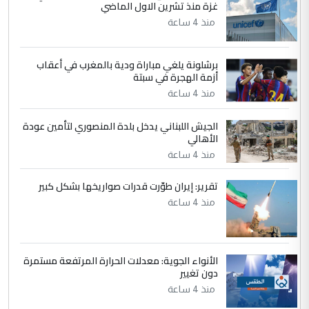
غزة منذ تشرين الاول الماضي
5
سردار
منذ 4 ساعة
التعليق : واحد من عصابة علي ماما يسقط
جنسية الرافد الثالث للعراق ومن اصول عريقة
ابا فرات ...
برشلونة يلغي مباراة ودية بالمغرب في أعقاب
أزمة الهجرة في سبتة
الجواهري يرد على صدام حسين سل
الموضوع :
منذ 4 ساعة
مضجعيك يابن الزنا (نص كامل)
الجيش اللبناني يدخل بلدة المنصوري لتأمين عودة
الأهالي
منذ 4 ساعة
تقرير: إيران طوّرت قدرات صواريخها بشكل كبير
منذ 4 ساعة
الأنواء الجوية: معدلات الحرارة المرتفعة مستمرة
دون تغيير
منذ 4 ساعة