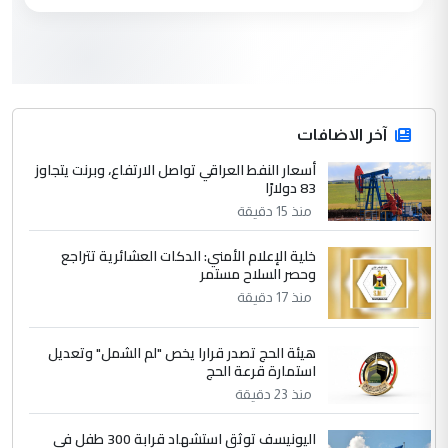
مكتب السيد احمد الصافي : لا يوجود
الموضوع :
لدينا اي حساب على الفيس بوك وتويتر
3
hadi
التعليق : قرار مستعجل جدا ولامصلحة فيه
آخر الاضافات
للوزاره ولا للمواطن القرار الصائب يكون بعد
الاستماع للمدير ومغرفة ...
أسعار النفط العراقي تواصل الارتفاع، وبرنت يتجاوز
83 دولارًا
وزير الصحة يعفي مدير مستشفى الكرخ
الموضوع :
العام في بغداد
منذ 15 دقيقة
خلية الإعلام الأمني: الدكات العشائرية تتراجع
4
وحصر السلاح مستمر
سردار
منذ 17 دقيقة
التعليق : واحد من عصابة علي ماما يسقط
جنسية الرافد الثالث للعراق ومن اصول عريقة
ابا فرات ...
هيئة الحج تصدر قرارا يخص "لم الشمل" وتعديل
استمارة قرعة الحج
الجواهري يرد على صدام حسين سل
الموضوع :
منذ 23 دقيقة
مضجعيك يابن الزنا (نص كامل)
اليونيسف توثق استشهاد قرابة 300 طفل في