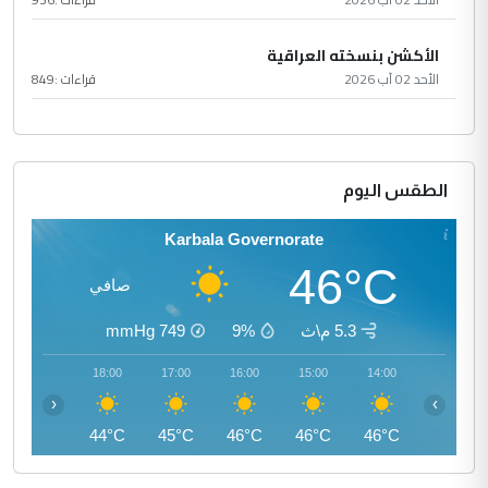
الأكشن بنسخته العراقية
الأحد 02 آب 2026
قراءات :
849
الطقس اليوم
Karbala Governorate
46°C
صافي
5.3 م\ث
9%
749
mmHg
19:00
18:00
17:00
16:00
15:00
14:00
‹
›
42°C
44°C
45°C
46°C
46°C
46°C