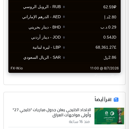
CurrencyRate
اقرأ أيضاً
الاتحاد الخليجي يعلن جدول مباريات "خليجي 27"
وأولى مواجهات العراق
منذ 16 ساعة