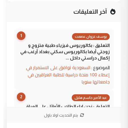
آخر التعليقات
1
يوسف غزوان عصمت
التعليق : بكالوريوس فيزياء طبية متزوج و
زوجتي أيضا بكالوريوس سكني بغداد أرغب في
إكمال دراستي داخل ...
السعودية توافق على الاستمرار في
الموضوع :
إعطاء 100 منحة دراسية للطلبة العراقيين في
جامعاتها سنويا
2
عبد الأمير جاسم هليل
التعليق : نحن اباء الطلاب الأوائل على العراق
نتشرف بلقاء السيد احمد الصافي في العتبات
يتم التحديث اولا باول
الحسنية لزرع ...