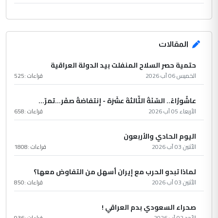
المقالات
حتمية حصر السلاح المنفلت بيد الدولة العراقية
الخميس 06 آب 2026
قراءات :
525
عاشُورْاءُ.. السّنَةُ الثّالثةَ عشَرَة - إِنتفاضةُ صفَر…تمرّ...
الأربعاء 05 آب 2026
قراءات :
658
اليوم الحادي والأربعون
الأثنين 03 آب 2026
قراءات :
1808
لماذا تبدو الحرب مع إيران أسهل من التفاوض معها؟
الأثنين 03 آب 2026
قراءات :
850
صحراء السعودي بدم العراقي !
الأحد 02 آب 2026
قراءات :
936